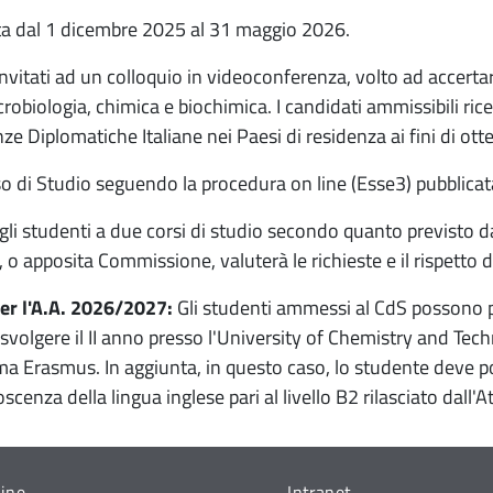
a dal 1 dicembre 2025 al 31 maggio 2026.
vitati ad un colloquio in videoconferenza, volto ad accertar
microbiologia, chimica e biochimica. I candidati ammissibili r
 Diplomatiche Italiane nei Paesi di residenza ai fini di otten
rso di Studio seguendo la procedura on line (Esse3) pubblicata
li studenti a due corsi di studio secondo quanto previsto dal
o, o apposita Commissione, valuterà le richieste e il rispetto d
er l'A.A. 2026/2027:
Gli studenti ammessi al CdS possono 
volgere il II anno presso l'University of Chemistry and Tech
ma Erasmus. In aggiunta, in questo caso, lo studente deve pos
scenza della lingua inglese pari al livello B2 rilasciato dall'
line
Intranet