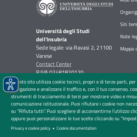
Organi
Siti tem
Università degli Studi
Note leg
dell'Insubria
Sede legale: via Ravasi 2, 21100
Mappa d
Varese
Contact Center
P.IVA 02481820120
(C.F. 95039180120)
Questo sito utilizza cookie tecnici, propri e di terze parti, per
PEC: ateneo
@
pec.uninsubria.it
navigazione e analizzare il traffico e, con il tuo consenso, cook
strumenti di tracciamento di terzi per mostrare video e misurar
(
vedi le altre caselle
)
comunicazione istituzionale. Puoi rifiutare i cookie non neces
su “Rifiuta tutti”. Puoi scegliere di acconsentirne l’utilizzo cl
oppure puoi personalizzare le tue scelte cliccando su “Impost
Amministrazione trasparen
Privacy e cookie policy
Cookie documentation