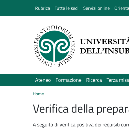
Salta al contenuto principale
Rubrica
Tutte le sedi
Servizi online
Orient
Ateneo
Formazione
Ricerca
Terza mis
Home
Verifica della prepa
A seguito di verifica positiva dei requisiti c