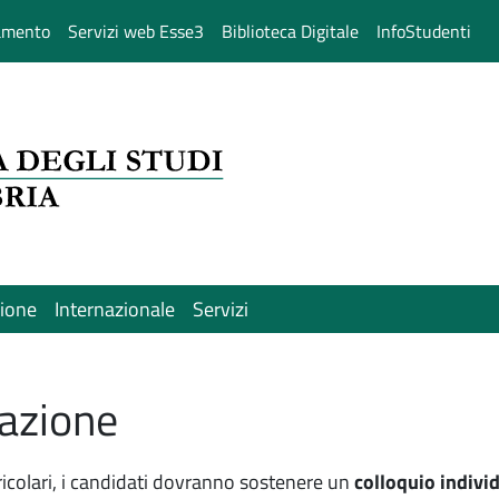
amento
Servizi web Esse3
Biblioteca Digitale
InfoStudenti
sione
Internazionale
Servizi
razione
urricolari, i candidati dovranno sostenere un
colloquio individ