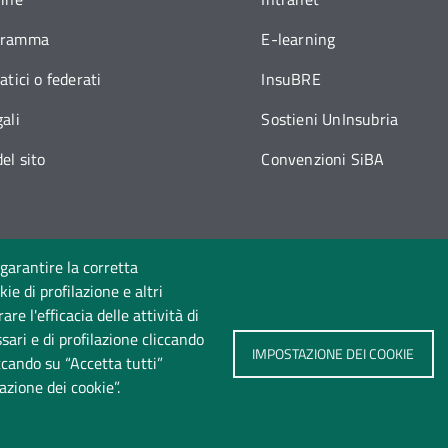
gramma
E-learning
atici o federati
InsuBRE
ali
Sostieni UnInsubria
el sito
Convenzioni SiBA
 garantire la corretta
ie di profilazione e altri
Seguici su
e l'efficacia delle attività di
sari e di profilazione cliccando
IMPOSTAZIONE DEI COOKIE
iccando su “Accetta tutti”
azione dei cookie”.
te
Privacy
Cookie policy
Accessibilità
Cambia ide