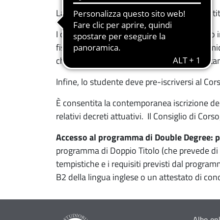
La sottomissione delle domande è consentit
I candidati potenzialmente idonei verranno in
fisiologia, biologia molecolare e cellulare, 
che dovranno esibire presso le Rappresentanze
Infine, lo studente deve pre-iscriversi al Co
È consentita la contemporanea iscrizione deg
relativi decreti attuativi. Il Consiglio di Cors
Accesso al programma di Double Degree: p
programma di Doppio Titolo (che prevede di s
tempistiche e i requisiti previsti dal program
B2 della lingua inglese o un attestato di cono
Albo on