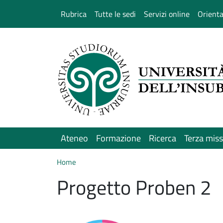
Salta al contenuto principale
Rubrica
Tutte le sedi
Servizi online
Orient
Ateneo
Formazione
Ricerca
Terza mis
Home
Progetto Proben 2
Immagine