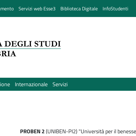
amento
Servizi web Esse3
Biblioteca Digitale
InfoStudenti
sione
Internazionale
Servizi
PROBEN 2
(UNIBEN-PI2)
"Università per il beness