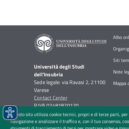
Albo on
Organi
Siti tem
Università degli Studi
Note leg
dell'Insubria
Sede legale: via Ravasi 2, 21100
Mappa d
Varese
Contact Center
P.IVA 02481820120
(C.F. 95039180120)
Questo sito utilizza cookie tecnici, propri e di terze parti, per
PEC: ateneo
@
pec.uninsubria.it
navigazione e analizzare il traffico e, con il tuo consenso, cook
strumenti di tracciamento di terzi per mostrare video e misurar
(
vedi le altre caselle
)