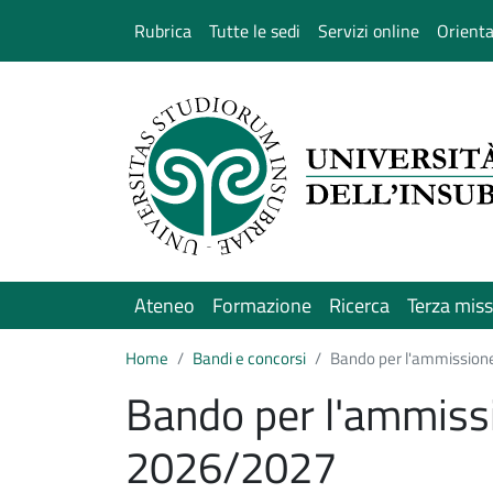
Salta al contenuto principale
Rubrica
Tutte le sedi
Servizi online
Orient
Ateneo
Formazione
Ricerca
Terza mis
Home
Bandi e concorsi
Bando per l'ammissione
Bando per l'ammissi
2026/2027