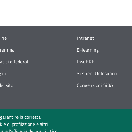
line
Intranet
gramma
E-learning
atici o federati
InsuBRE
ali
Sostieni UnInsubria
el sito
Convenzioni SiBA
 garantire la corretta
ie di profilazione e altri
Seguici su
e l'efficacia delle attività di