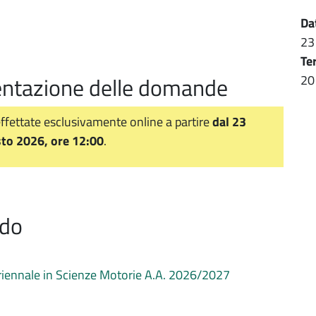
Da
23
Te
sentazione delle domande
20
effettate esclusivamente online a partire
dal 23
sto 2026, ore 12:00
.
ndo
triennale in Scienze Motorie A.A. 2026/2027