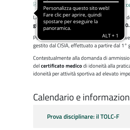
Documento
Allegato unico Ammissione ad anni succe
La domanda di partecipazione al concorso d
giugno 2026 al 20 agosto 2026, ore 12.00.
Per partecipare al concorso è necessario ave
gestito dal CISIA, effettuato a partire dal 1
Contestualmente alla domanda di ammissione
del
certificato medico
di idoneità alla prati
idoneità per attività sportiva ad elevato im
Calendario e informazion
Calendario e info
Prova disciplinare: il TOLC-F