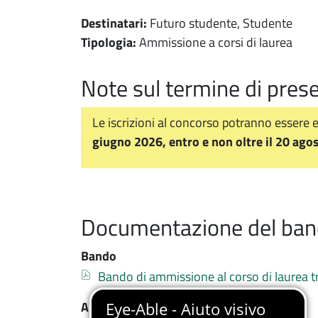
Destinatari:
Futuro studente, Studente
Tipologia:
Ammissione a corsi di laurea
Note sul termine di pre
Note
Le iscrizioni al concorso potranno essere 
giugno 2026, entro e non oltre il 20 ago
Documentazione del ba
Bando
Documento
Bando di ammissione al corso di laurea 
Altri allegati