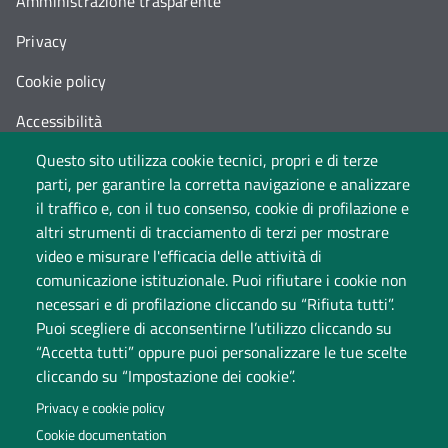
Amministrazione trasparente
Privacy
Cookie policy
Accessibilità
Questo sito utilizza cookie tecnici, propri e di terze
Cambia idea sui cookie
parti, per garantire la corretta navigazione e analizzare
Dati di monitoraggio
il traffico e, con il tuo consenso, cookie di profilazione e
altri strumenti di tracciamento di terzi per mostrare
video e misurare l'efficacia delle attività di
comunicazione istituzionale. Puoi rifiutare i cookie non
necessari e di profilazione cliccando su “Rifiuta tutti”.
Puoi scegliere di acconsentirne l’utilizzo cliccando su
“Accetta tutti” oppure puoi personalizzare le tue scelte
cliccando su “Impostazione dei cookie”.
Università degli Studi dell'Insubria
Privacy e cookie policy
Sede legale: via Ravasi 2, 21100 Varese
Cookie documentation