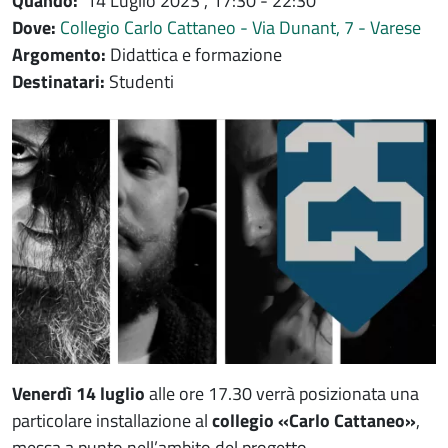
Quando:
14 Luglio 2023
, 17:30 - 22:30
Dove:
Collegio Carlo Cattaneo - Via Dunant, 7 - Varese
Argomento:
Didattica e formazione
Destinatari:
Studenti
Immagine evento
Immagine
Venerdì 14 luglio
alle ore 17.30 verrà posizionata una
particolare installazione al
collegio «Carlo Cattaneo»
,
messa a punto nell’ambito del progetto