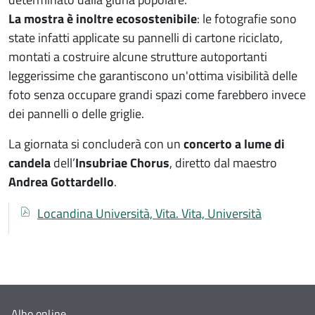
La mostra è inoltre ecosostenibile
: le fotografie sono
state infatti applicate su pannelli di cartone riciclato,
montati a costruire alcune strutture autoportanti
leggerissime che garantiscono un'ottima visibilità delle
foto senza occupare grandi spazi come farebbero invece
dei pannelli o delle griglie.
La giornata si concluderà con un
concerto a lume di
candela
dell’
Insubriae Chorus
, diretto dal maestro
Andrea Gottardello
.
Documenti
Documento
Locandina Università, Vita. Vita, Università
Albo online