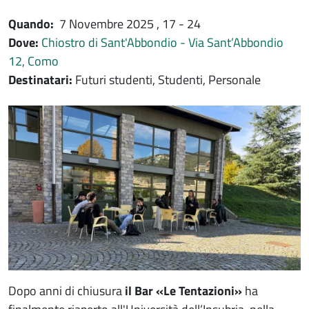
Quando:
7 Novembre 2025
, 17 - 24
Dove:
Chiostro di Sant'Abbondio - Via Sant’Abbondio
12, Como
Destinatari:
Futuri studenti, Studenti, Personale
Immagine evento
Immagine
Dopo anni di chiusura
il Bar «Le Tentazioni»
ha