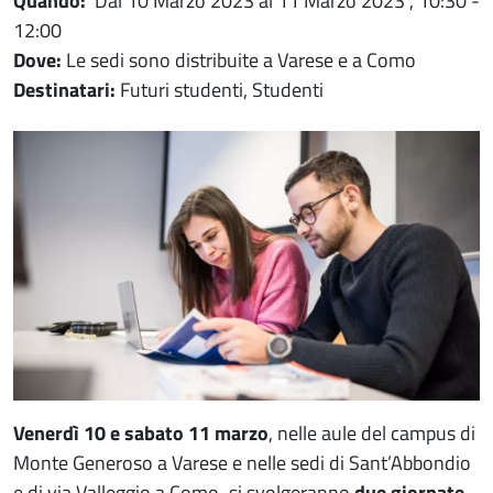
Quando:
Dal
10 Marzo 2023
al
11 Marzo 2023
, 10:30 -
12:00
Dove:
Le sedi sono distribuite a Varese e a Como
Destinatari:
Futuri studenti, Studenti
Immagine evento
Immagine
Venerdì 10 e sabato 11 marzo
,
nelle aule del campus di
Monte Generoso a Varese e nelle sedi di Sant’Abbondio
e di via Valleggio a Como
,
si svolgeranno
due giornate