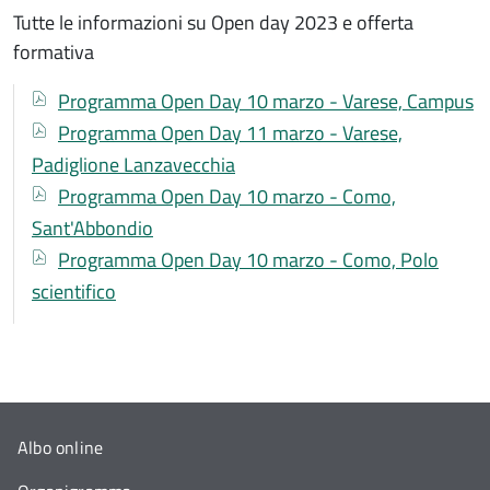
Tutte le informazioni su Open day 2023 e offerta
formativa
Documenti
Documento
Programma Open Day 10 marzo - Varese, Campus
Documento
Programma Open Day 11 marzo - Varese,
Padiglione Lanzavecchia
Documento
Programma Open Day 10 marzo - Como,
Sant'Abbondio
Documento
Programma Open Day 10 marzo - Como, Polo
scientifico
Albo online