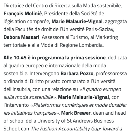
Direttrice del Centro di Ricerca sulla Moda sostenibile,
François Molinié
, Presidente della Société de
législation comparée,
Marie Malaurie-Vignal
, aggregata
della Facultés de droit dell’Université Paris-Saclay,
Debora Massari
, Assessora al Turismo, al Marketing
territoriale e alla Moda di Regione Lombardia.
Alle 10.45 è in programma la prima sessione
, dedicata
al quadro europeo e internazionale della moda
sostenibile. Intervengono
Barbara Pozzo
, professoressa
ordinaria di Diritto privato comparato all’Università
dell’Insubria, con una relazione su
«Il quadro europeo
sulla moda sostenibile»
,
Marie Malaurie-Vignal
, con
l’intervento
«Plateformes numériques et mode durable:
les initiatives françaises»
,
Mark Brewer
, dean and head
of School della University of St Andrews Business
School, con
The Fashion Accountability Gap: Toward a