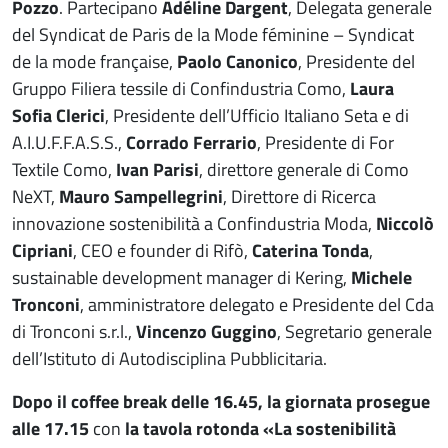
Pozzo
. Partecipano
Adéline Dargent
, Delegata generale
del Syndicat de Paris de la Mode féminine – Syndicat
de la mode française,
Paolo Canonico
, Presidente del
Gruppo Filiera tessile di Confindustria Como,
Laura
Sofia Clerici
, Presidente dell’Ufficio Italiano Seta e di
A.I.U.F.F.A.S.S.,
Corrado Ferrario
, Presidente di For
Textile Como,
Ivan Parisi
, direttore generale di Como
NeXT,
Mauro Sampellegrini
, Direttore di Ricerca
innovazione sostenibilità a Confindustria Moda,
Niccolò
Cipriani
, CEO e founder di Rifò,
Caterina Tonda
,
sustainable development manager di Kering,
Michele
Tronconi
, amministratore delegato e Presidente del Cda
di Tronconi s.r.l.,
Vincenzo Guggino
, Segretario generale
dell’Istituto di Autodisciplina Pubblicitaria.
Dopo il coffee break delle 16.45, la giornata prosegue
alle 17.15
con
la tavola rotonda «La sostenibilità