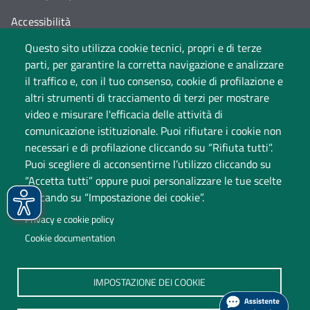
Accessibilità
Questo sito utilizza cookie tecnici, propri e di terze
Cambia idea sui cookie
parti, per garantire la corretta navigazione e analizzare
Dati di monitoraggio
il traffico e, con il tuo consenso, cookie di profilazione e
altri strumenti di tracciamento di terzi per mostrare
video e misurare l'efficacia delle attività di
comunicazione istituzionale. Puoi rifiutare i cookie non
necessari e di profilazione cliccando su “Rifiuta tutti”.
Puoi scegliere di acconsentirne l’utilizzo cliccando su
“Accetta tutti” oppure puoi personalizzare le tue scelte
cliccando su “Impostazione dei cookie”.
Università degli Studi dell'Insubria
Privacy e cookie policy
Sede legale: via Ravasi 2, 21100 Varese
Cookie documentation
Contact Center
P.IVA 02481820120
IMPOSTAZIONE DEI COOKIE
(C.F. 95039180120)
PEC: ateneo
@
pec.uninsubria.it (
vedi le altre caselle
)