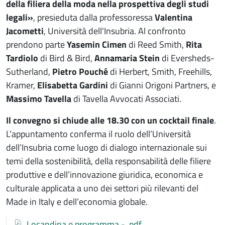
della filiera della moda nella prospettiva degli studi
legali»
, presieduta dalla professoressa
Valentina
Jacometti
, Università dell'Insubria. Al confronto
prendono parte
Yasemin Cimen
di Reed Smith,
Rita
Tardiolo
di Bird & Bird,
Annamaria Stein
di Eversheds-
Sutherland,
Pietro Pouché
di Herbert, Smith, Freehills,
Kramer,
Elisabetta Gardini
di Gianni Origoni Partners, e
Massimo Tavella
di Tavella Avvocati Associati.
Il convegno si chiude alle 18.30 con un cocktail finale
.
L’appuntamento conferma il ruolo dell’Università
dell’Insubria come luogo di dialogo internazionale sui
temi della sostenibilità, della responsabilità delle filiere
produttive e dell’innovazione giuridica, economica e
culturale applicata a uno dei settori più rilevanti del
Made in Italy e dell’economia globale.
Documenti
Documento
Locandina e programma - .pdf