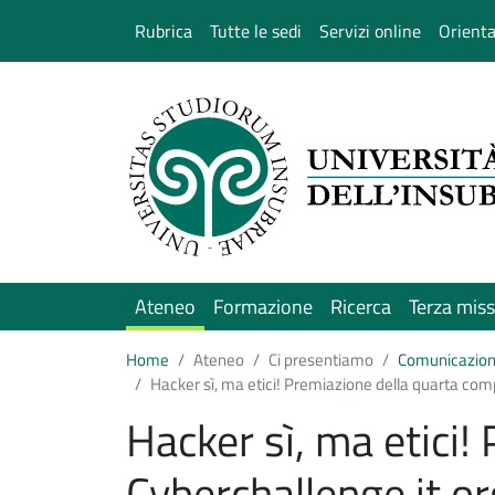
Salta al contenuto principale
Rubrica
Tutte le sedi
Servizi online
Orient
Ateneo
Formazione
Ricerca
Terza mis
Home
Ateneo
Ci presentiamo
Comunicazio
Hacker sì, ma etici! Premiazione della quarta comp
Hacker sì, ma etici!
Cyberchallenge.it or