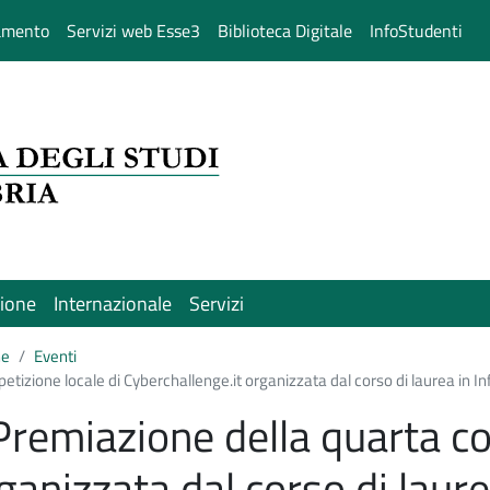
amento
Servizi web Esse3
Biblioteca Digitale
InfoStudenti
sione
Internazionale
Servizi
ne
Eventi
etizione locale di Cyberchallenge.it organizzata dal corso di laurea in I
 Premiazione della quarta c
ganizzata dal corso di laure