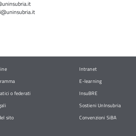
@uninsubria.it
ri@uninsubria.it
line
Intranet
gramma
E-learning
atici o federati
InsuBRE
ali
Sostieni UnInsubria
el sito
Convenzioni SiBA