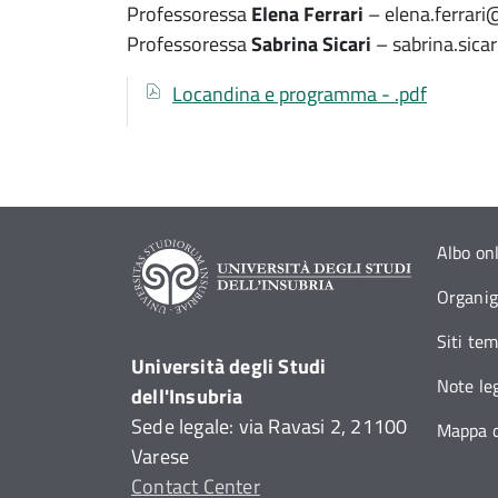
Professoressa
Elena Ferrari
–
elena.ferrari
Professoressa
Sabrina Sicari
–
sabrina.sica
Documenti
Documento
Locandina e programma - .pdf
Albo on
Organi
Siti tem
Università degli Studi
Note leg
dell'Insubria
Sede legale: via Ravasi 2, 21100
Mappa d
Varese
Contact Center