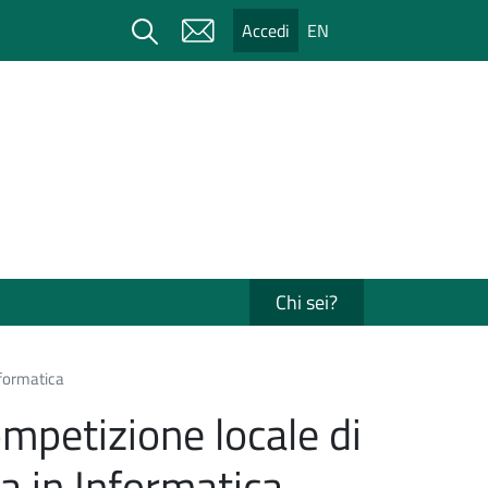
Cerca
Accedi
EN
Chi sei?
nformatica
ompetizione locale di
a in Informatica