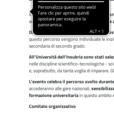
Interverranno i fondatori di
Nozomi Network
artificiale, sul tema
«Nozomi: dall’Insubria a
Dal 2020 CyberChallenge.IT
è stato
riconos
questo percorso vengono individuate le inizia
secondaria di secondo grado.
All’Università dell’Insubria sono stati sel
nelle discipline scientifico-tecnologiche - s
e, soprattutto, da tanta voglia di imparare.
L’evento celebra il percorso svolto durante
accederanno alle gare nazionali,
sensibilizz
formazione universitaria
in questo ambito e
Comitato organizzativo