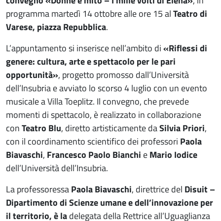
convegno «Donne e mito – I mille volti di Elena»
, in
programma martedì 14 ottobre alle ore 15 al
Teatro di
Varese, piazza Repubblica
.
L’appuntamento si inserisce nell’ambito di
«Riflessi di
genere: cultura, arte e spettacolo per le pari
opportunità»
, progetto promosso dall’Università
dell’Insubria e avviato lo scorso 4 luglio con un evento
musicale a Villa Toeplitz. Il convegno, che prevede
momenti di spettacolo, è realizzato in collaborazione
con
Teatro Blu
, diretto artisticamente da
Silvia Priori
,
con il coordinamento scientifico dei professori
Paola
Biavaschi
,
Francesco Paolo Bianchi
e
Mario Iodice
dell’Università dell’Insubria.
La professoressa
Paola Biavaschi
, direttrice del
Disuit –
Dipartimento di Scienze umane e dell’innovazione per
il territorio, è la
delegata della Rettrice all’Uguaglianza