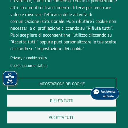
il traffico e, con il tuo consenso, cookie di profilazione e
altri strumenti di tracciamento di terzi per mostrare
video e misurare l'efficacia delle attività di
comunicazione istituzionale. Puoi rifiutare i cookie non
necessari e di profilazione cliccando su “Rifiuta tutti”.
Puoi scegliere di acconsentirne l’utilizzo cliccando su
“Accetta tutti” oppure puoi personalizzare le tue scelte
cliccando su “Impostazione dei cookie”.
Università degli Studi dell'Insubria
Privacy e cookie policy
Sede legale: via Ravasi 2, 21100 Varese
Cookie documentation
Contact Center
P.IVA 02481820120
IMPOSTAZIONE DEI COOKIE
(C.F. 95039180120)
PEC: ateneo
@
pec.uninsubria.it (
vedi le altre caselle
)
RIFIUTA TUTTI
ACCETTA TUTTI