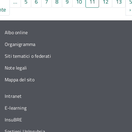
…
5
6
7
8
9
10
11
12
13
S
a
Pagina precedente
nte
›
Albo online
Organigramma
Siti tematici o federati
Note legali
Mappa del sito
Intranet
E-learning
InsuBRE
Sostieni UnInsubria