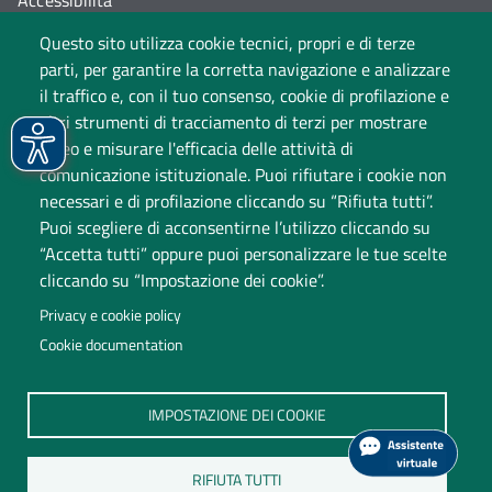
Accessibilità
Questo sito utilizza cookie tecnici, propri e di terze
Cambia idea sui cookie
parti, per garantire la corretta navigazione e analizzare
Dati di monitoraggio
il traffico e, con il tuo consenso, cookie di profilazione e
altri strumenti di tracciamento di terzi per mostrare
video e misurare l'efficacia delle attività di
comunicazione istituzionale. Puoi rifiutare i cookie non
necessari e di profilazione cliccando su “Rifiuta tutti”.
Puoi scegliere di acconsentirne l’utilizzo cliccando su
“Accetta tutti” oppure puoi personalizzare le tue scelte
cliccando su “Impostazione dei cookie”.
Università degli Studi dell'Insubria
Privacy e cookie policy
Sede legale: via Ravasi 2, 21100 Varese
Cookie documentation
Contact Center
P.IVA 02481820120
IMPOSTAZIONE DEI COOKIE
(C.F. 95039180120)
PEC: ateneo
@
pec.uninsubria.it (
vedi le altre caselle
)
RIFIUTA TUTTI