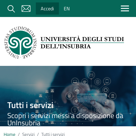
Salta al contenuto principale
Cerca
Accedi
EN
Immagine
Tutti i servizi
Scopri i servizi messi a disposizione da
UnInsubria
Home
Servizi
Tutti i servizi