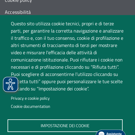
Accessibilità
Questo sito utilizza cookie tecnici, propri e di terze
Cambia idea sui cookie
parti, per garantire la corretta navigazione e analizzare
Dati di monitoraggio
il traffico e, con il tuo consenso, cookie di profilazione e
altri strumenti di tracciamento di terzi per mostrare
video e misurare l'efficacia delle attività di
comunicazione istituzionale. Puoi rifiutare i cookie non
necessari e di profilazione cliccando su “Rifiuta tutti”.
Puoi scegliere di acconsentirne l’utilizzo cliccando su
“Accetta tutti” oppure puoi personalizzare le tue scelte
cliccando su “Impostazione dei cookie”.
Università degli Studi dell'Insubria
Privacy e cookie policy
Sede legale: via Ravasi 2, 21100 Varese
Cookie documentation
Contact Center
P.IVA 02481820120
IMPOSTAZIONE DEI COOKIE
(C.F. 95039180120)