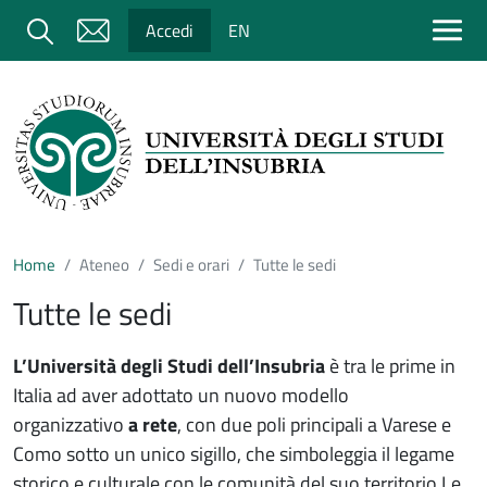
Salta al contenuto principale
Cerca
Accedi
EN
Home
Ateneo
Sedi e orari
Tutte le sedi
Tutte le sedi
L’Università degli Studi dell’Insubria
è tra le prime in
Italia ad aver adottato un nuovo modello
organizzativo
a rete
, con due poli principali a Varese e
Como sotto un unico sigillo, che simboleggia il legame
storico e culturale con le comunità del suo territorio.Le