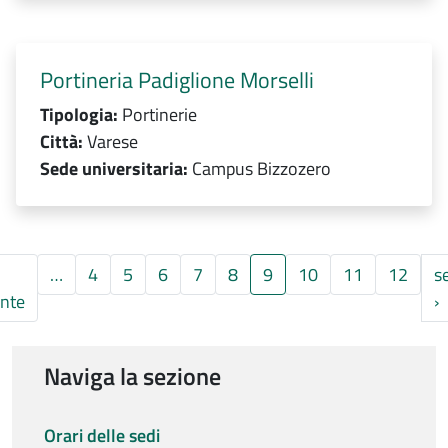
Portineria Padiglione Morselli
Tipologia:
Portinerie
Città:
Varese
Sede universitaria:
Campus Bizzozero
…
4
5
6
7
8
9
10
11
12
s
na
Pagina precedente
P
nte
›
Naviga la sezione
Orari delle sedi