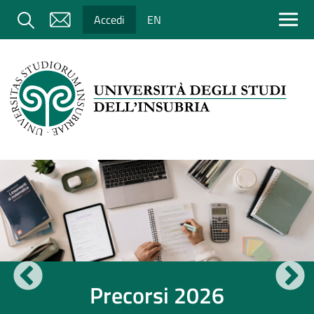
Salta al contenuto principale
Cerca
Accedi
EN
Immagine
Precorsi 2026