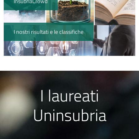
InsubriaCrowd
Immagine
I nostri risultati e le classifiche
Immagine
I laureati
Uninsubria