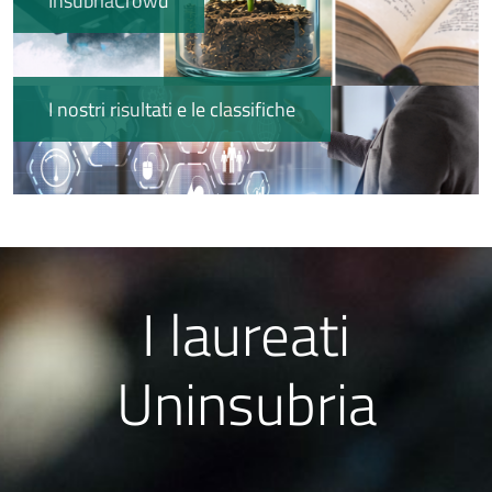
InsubriaCrowd
Immagine
I nostri risultati e le classifiche
Immagine
I laureati
Uninsubria